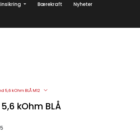
insikring
Bærekraft
Nyheter
0
Om oss
Favoritter
Logg inn
d 5,6 kOhm BLÅ M12
 5,6 kOhm BLÅ
15