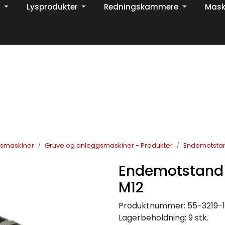
Lysprodukter
Redningskammere
Mask
Din ekspert på brann og sikkerhetsløsninger!
TikTok
gsmaskiner
Gruve og anleggsmaskiner - Produkter
Endemotstan
Endemotstand
M12
Produktnummer:
55-3219-
Lagerbeholdning:
9 stk.