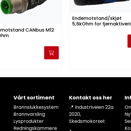
Endemotstand/skjøt
5,6kOhm for fjernaktiver
emotstand CANbus M12
 Ohm
Vårt sortiment
Kontakt oss her
In
Brannslukkesystem
📍 Industriveien 22a
Om
Brannvarsling
2020,
Ny
Lysprodukter
Skedsmokorset
Se
Redningskammere
Ko