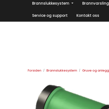
Skip to main content
Brannslukkesystem
Brannvarsling
|
|
|
Facebook
Instagram
LinkedIn
Service og support
Kontakt oss
Forsiden
Brannslukkesystem
Gruve og anleg