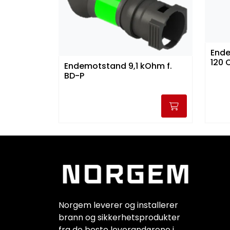
End
120
Endemotstand 9,1 kOhm f.
BD-P
Norgem leverer og installerer
brann og sikkerhetsprodukter
fra de beste leverandørene i