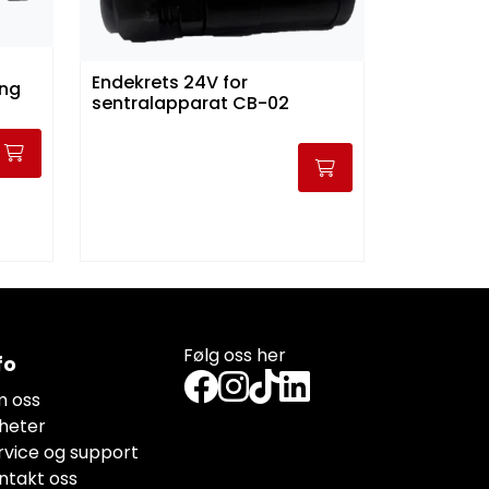
Endekrets 24V for
ing
sentralapparat CB-02
Følg oss her
fo
 oss
heter
rvice og support
ntakt oss