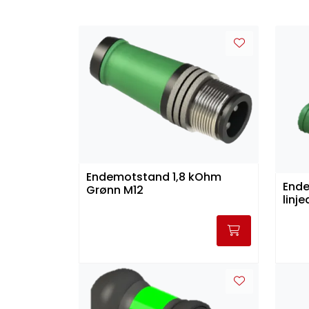
Endemotstand 1,8 kOhm
Ende
Grønn M12
linj