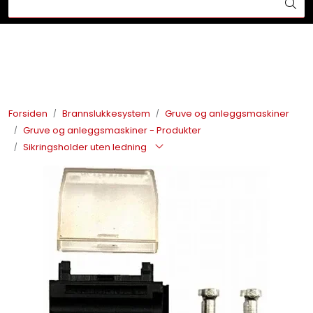
Skip to main content
Din ekspert på brann og sikkerhetsløsninger!
Brannslukkesystem
Brannvarsling
Forsiden
Brannslukkesystem
Gruve og anleggsmaskiner
Gruve og anleggsmaskiner - Produkter
Lysprodukter
Sikringsholder uten ledning
Redningskammere
Maskinsikring
Bærekraft
Nyheter