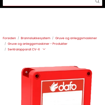
Skip to main content
Din ekspert på brann og sikkerhetsløsninger!
Brannslukkesystem
Brannvarsling
Forsiden
Brannslukkesystem
Gruve og anleggsmaskiner
Gruve og anleggsmaskiner - Produkter
Lysprodukter
Sentralapparat CV-X
Redningskammere
Maskinsikring
Bærekraft
Nyheter