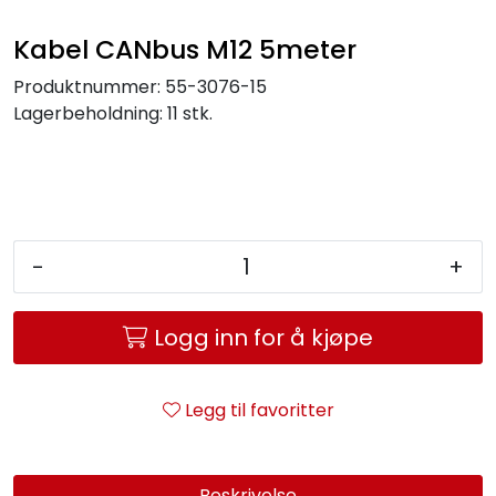
Service og support
Kabel CANbus M12 5meter
Kontakt oss
Produktnummer:
55-3076-15
Lagerbeholdning:
11 stk.
-
+
Logg inn for å kjøpe
Legg til favoritter
Beskrivelse