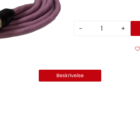
-
+
Beskrivelse