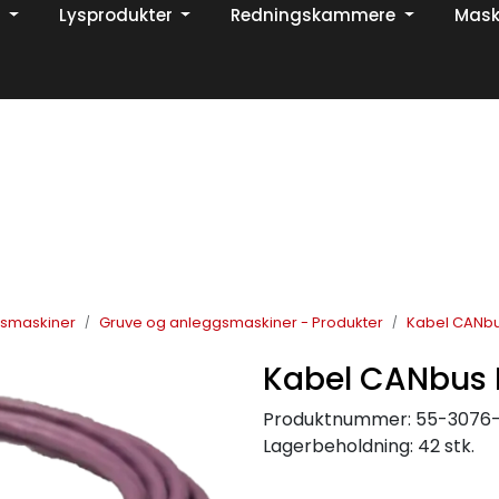
Lysprodukter
Redningskammere
Mask
Din ekspert på brann og sikkerhetsløsninger!
TikTok
gsmaskiner
Gruve og anleggsmaskiner - Produkter
Kabel CANbu
Kabel CANbus 
Produktnummer:
55-3076-
Lagerbeholdning:
42 stk.