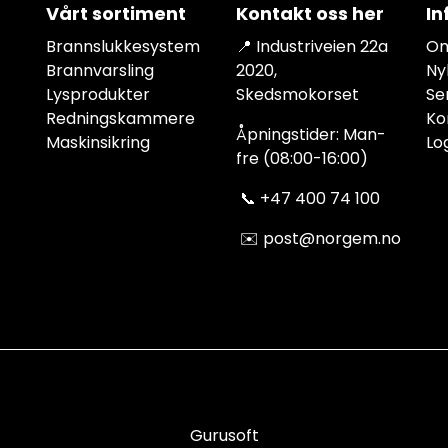
Vårt sortiment
Kontakt oss her
In
Brannslukkesystem
📍 Industriveien 22a
Om
Brannvarsling
2020,
Ny
Lysprodukter
Skedsmokorset
Se
Redningskammere
Ko
Åpningstider: Man-
Maskinsikring
Lo
fre (08:00-16:00)
📞
+47 400 74 100
✉️
post@norgem.no
Gurusoft