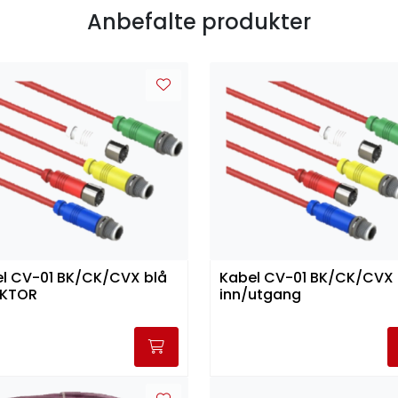
Anbefalte produkter
l CV-01 BK/CK/CVX blå
Kabel CV-01 BK/CK/CVX 
EKTOR
inn/utgang