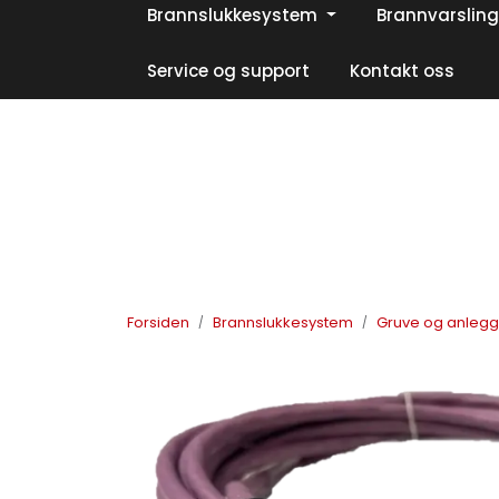
Skip to main content
Brannslukkesystem
Brannvarsling
|
|
|
Facebook
Instagram
LinkedIn
Service og support
Kontakt oss
Forsiden
Brannslukkesystem
Gruve og anleg