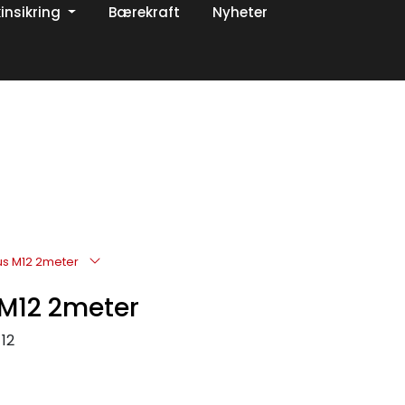
insikring
Bærekraft
Nyheter
0
Om oss
Favoritter
Logg inn
s M12 2meter
M12 2meter
12