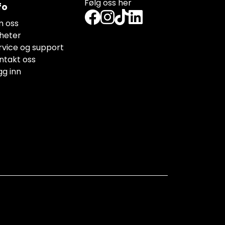
Følg oss her
fo
 oss
heter
rvice og support
ntakt oss
gg inn