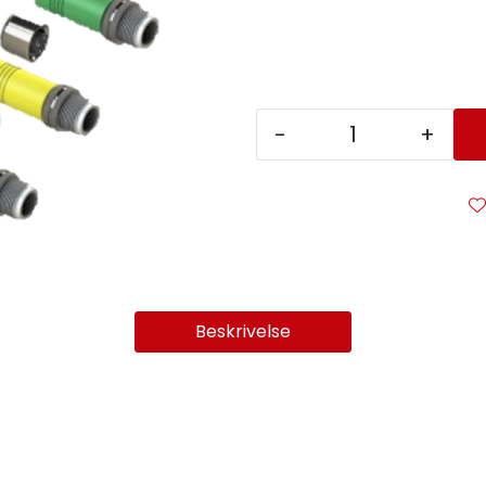
-
+
Beskrivelse