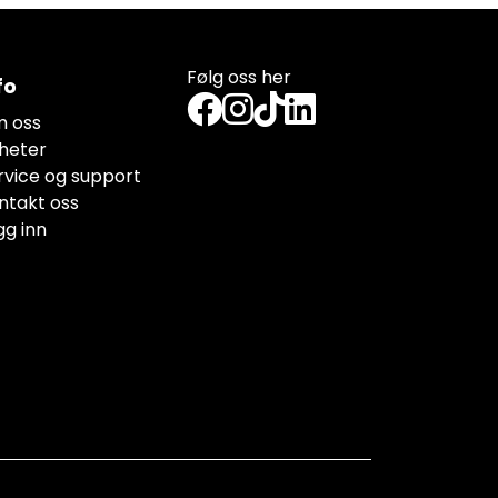
Følg oss her
fo
 oss
heter
rvice og support
ntakt oss
gg inn