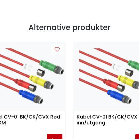
Alternative produkter
l CV-01 BK/CK/CVX Rød
Kabel CV-01 BK/CK/CVX 
ØM
inn/utgang