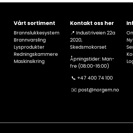
Vårt sortiment
Kontakt oss her
In
Brannslukkesystem
📍 Industriveien 22a
Om
Brannvarsling
2020,
Ny
Lysprodukter
Skedsmokorset
Se
Redningskammere
Ko
Åpningstider: Man-
Maskinsikring
Lo
fre (08:00-16:00)
📞
+47 400 74 100
✉️
post@norgem.no