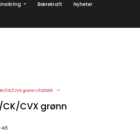
insikring
Bærekraft
Nyheter
0
Om oss
Favoritter
Logg inn
BK/CK/CVX grønn UTLØSER
K/CK/CVX grønn
-46