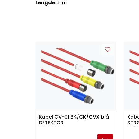
Lengde:
5 m
Kabel CV-01 BK/CK/CVX blå
Kabe
DETEKTOR
STR