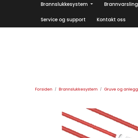
Skip to main content
Brannslukkesystem
Brannvarsling
|
|
|
Facebook
Instagram
LinkedIn
Service og support
Kontakt oss
Forsiden
Brannslukkesystem
Gruve og anleg