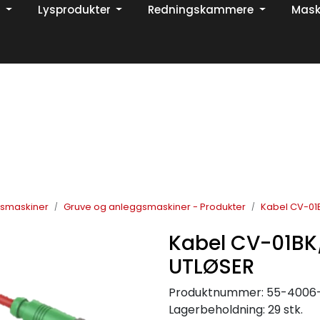
Lysprodukter
Redningskammere
Mask
Din ekspert på brann og sikkerhetsløsninger!
TikTok
gsmaskiner
Gruve og anleggsmaskiner - Produkter
Kabel CV-01
Kabel CV-01B
UTLØSER
Produktnummer:
55-4006
Lagerbeholdning:
29 stk.