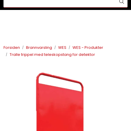
Skip to main content
Din ekspert på brann og sikkerhetsløsninger!
Brannslukkesystem
Brannvarsling
Forsiden
Brannvarsling
WES
WES - Produkter
Tralle trippel med teleskopstang for detektor
Lysprodukter
Redningskammere
Maskinsikring
Bærekraft
Nyheter