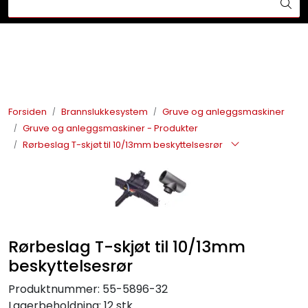
Skip to main content
Din ekspert på brann og sikkerhetsløsninger!
Brannslukkesystem
Brannvarsling
Forsiden
Brannslukkesystem
Gruve og anleggsmaskiner
Gruve og anleggsmaskiner - Produkter
Lysprodukter
Rørbeslag T-skjøt til 10/13mm beskyttelsesrør
Redningskammere
Maskinsikring
Rørbeslag T-skjøt til 10/13mm
Bærekraft
beskyttelsesrør
Nyheter
Produktnummer:
55-5896-32
Lagerbeholdning:
12 stk.