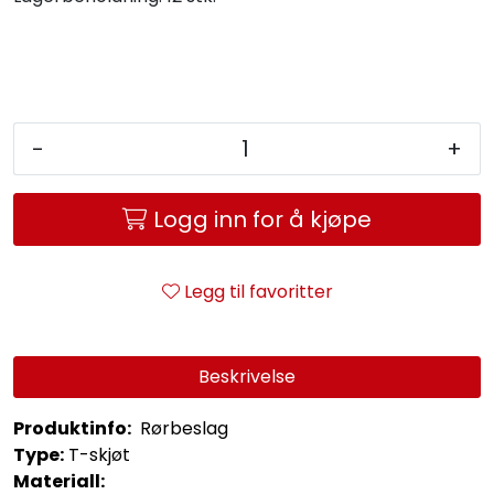
Service og support
Kontakt oss
-
+
Logg inn for å kjøpe
Legg til favoritter
Beskrivelse
Produktinfo:
Rørbeslag
Type:
T-skjøt
Materiall: